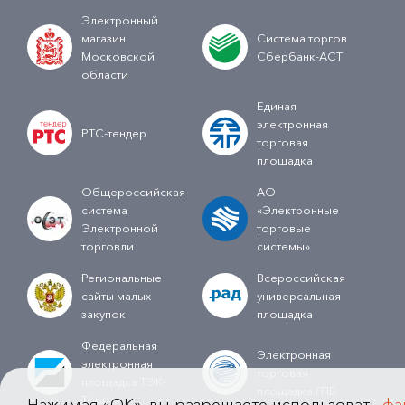
Электронный
магазин
Система торгов
Московской
Сбербанк-АСТ
области
Единая
электронная
РТС-тендер
торговая
площадка
Общероссийская
АО
система
«Электронные
Электронной
торговые
торговли
системы»
Региональные
Всероссийская
сайты малых
универсальная
закупок
площадка
Федеральная
Электронная
электронная
торговая
площадка ТЭК-
площадка ГПБ
Торг