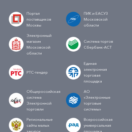
Портал
ПИК и ЕАСУЗ
поставщиков
Московской
Москвы
области
Электронный
магазин
Система торгов
Московской
Сбербанк-АСТ
области
Единая
электронная
РТС-тендер
торговая
площадка
Общероссийская
АО
система
«Электронные
Электронной
торговые
торговли
системы»
Региональные
Всероссийская
сайты малых
универсальная
закупок
площадка