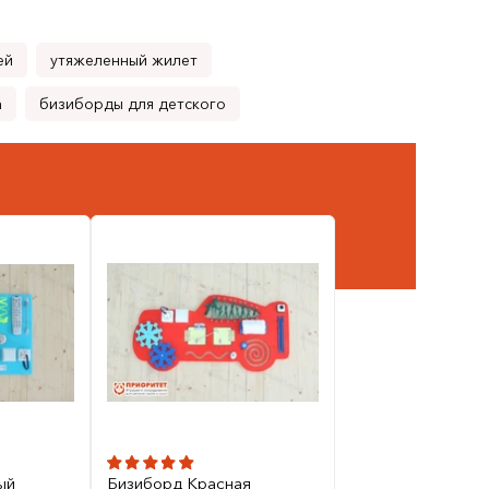
ей
утяжеленный жилет
а
бизиборды для детского
ый
Бизиборд Красная