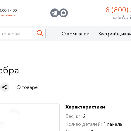
8 (800)
8:00-17:00
Выходной
sale@pri
О компании
Застройщика
ебра
О товаре
Характеристики
Вес, кг:
2
Кол-во деталей:
1 панель