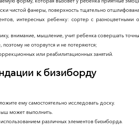
аемую форму, которая вызовет у ребенка приятные эмоц
ески чистой фанеры, поверхность тщательно отшлифована
ентов, интересных ребенку: сортер с разноцветными
ку, внимание, мышление, учит ребенка совершать точны
 поэтому не оторвутся и не потеряются;
коррекционных или реабилитационных занятий.
ндации к бизиборду
ожите ему самостоятельно исследовать доску.
лыш может выполнить.
 использованием различных элементов бизиборда.