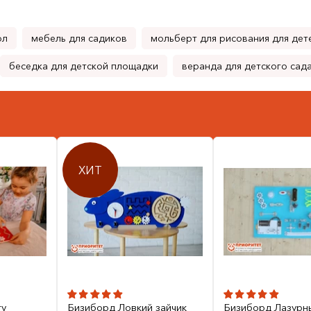
ол
мебель для садиков
мольберт для рисования для дет
беседка для детской площадки
веранда для детского сад
ХИТ
гу
Бизиборд Ловкий зайчик
Бизиборд Лазурн