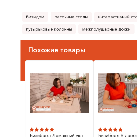
бизидом
песочные столы
интерактивный ст
пузырьковые колонны
межполушарные доски
Похожие товары
Бизиборд Домашний уют
Бизиборд В доро