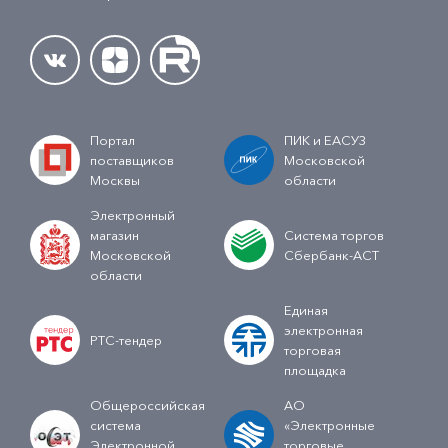
Портал
ПИК и ЕАСУЗ
поставщиков
Московской
Москвы
области
Электронный
магазин
Система торгов
Московской
Сбербанк-АСТ
области
Единая
электронная
РТС-тендер
торговая
площадка
Общероссийская
АО
система
«Электронные
Электронной
торговые