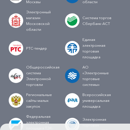
Москвы
области
Электронный
магазин
Система торгов
Московской
Сбербанк-АСТ
области
Единая
электронная
РТС-тендер
торговая
площадка
Общероссийская
АО
система
«Электронные
Электронной
торговые
торговли
системы»
Региональные
Всероссийская
сайты малых
универсальная
закупок
площадка
Федеральная
Электронная
электронная
торговая
площадка ТЭК-