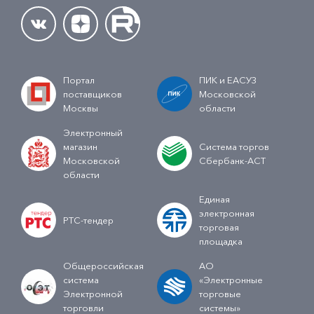
Портал
ПИК и ЕАСУЗ
поставщиков
Московской
Москвы
области
Электронный
магазин
Система торгов
Московской
Сбербанк-АСТ
области
Единая
электронная
РТС-тендер
торговая
площадка
Общероссийская
АО
система
«Электронные
Электронной
торговые
торговли
системы»