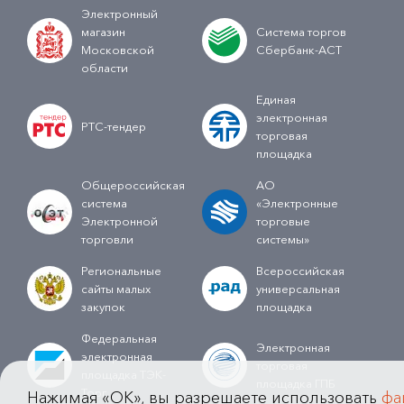
Электронный
магазин
Система торгов
Московской
Сбербанк-АСТ
области
Единая
электронная
РТС-тендер
торговая
площадка
Общероссийская
АО
система
«Электронные
Электронной
торговые
торговли
системы»
Региональные
Всероссийская
сайты малых
универсальная
закупок
площадка
Федеральная
Электронная
электронная
торговая
площадка ТЭК-
площадка ГПБ
Торг
Нажимая «OK», вы разрешаете использовать
фа