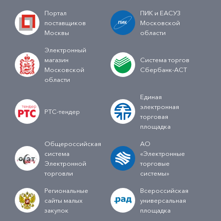
Портал
ПИК и ЕАСУЗ
поставщиков
Московской
Москвы
области
Электронный
магазин
Система торгов
Московской
Сбербанк-АСТ
области
Единая
электронная
РТС-тендер
торговая
площадка
Общероссийская
АО
система
«Электронные
Электронной
торговые
торговли
системы»
Региональные
Всероссийская
сайты малых
универсальная
закупок
площадка