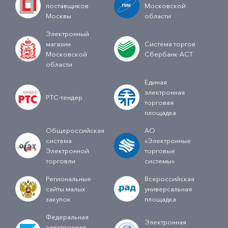
поставщиков
Московской
Москвы
области
Электронный
магазин
Система торгов
Московской
Сбербанк-АСТ
области
Единая
электронная
РТС-тендер
торговая
площадка
Общероссийская
АО
система
«Электронные
Электронной
торговые
торговли
системы»
Региональные
Всероссийская
сайты малых
универсальная
закупок
площадка
Федеральная
Электронная
электронная