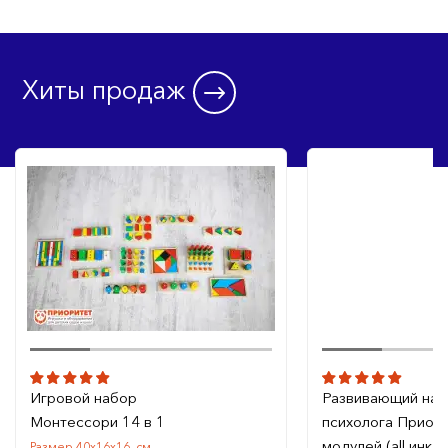
Хиты продаж
Игровой набор
Развивающий на
Монтессори 14 в 1
психолога Приори
модулей (all инкл
Размер 40х16х16, см