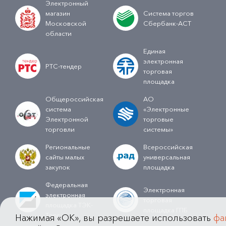
Электронный
магазин
Система торгов
Московской
Сбербанк-АСТ
области
Единая
электронная
РТС-тендер
торговая
площадка
Общероссийская
АО
система
«Электронные
Электронной
торговые
торговли
системы»
Региональные
Всероссийская
сайты малых
универсальная
закупок
площадка
Федеральная
Электронная
электронная
торговая
площадка ТЭК-
площадка ГПБ
Торг
Нажимая «OK», вы разрешаете использовать
фа