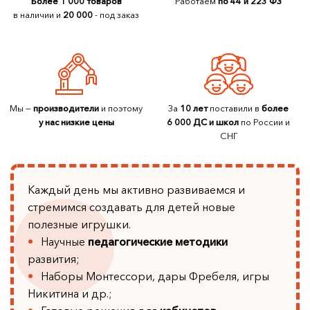
Более 1 000 товаров
Работаем
по 44 и 223 ФЗ
в наличии и
20 000
- под заказ
Мы —
производители
и поэтому
За
10 лет
поставили в
более
у нас низкие цены
6 000 ДС и школ
по России и
СНГ
Каждый день мы активно развиваемся и
стремимся создавать для детей новые
полезные игрушки.
Научные
педагогические методики
развития;
Наборы Монтессори, дары Фребеля, игры
Никитина и др.;