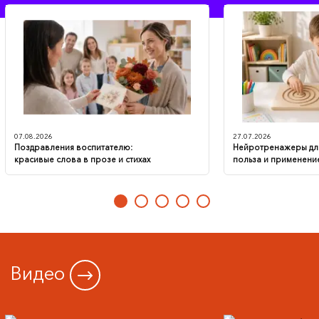
нашу работу с детьми, оказавшимися в
трудной жизненной ситуации, ещё более
плодотворной и увлекательной, помогая
им раскрывать свой внутренний мир и
находить гармонию. Полным ходом идёт
подготовка кабинета к приёму нового
наполнения, и мы с нетерпением ждём
момента, когда сможем начать его
использовать!
07.08.2026
27.07.2026
Поздравления воспитателю:
Нейротренажеры для
красивые слова в прозе и стихах
польза и применени
Видео