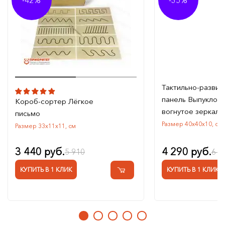
Тактильно-разви
панель Выпуклое 
Короб-сортер Лёгкое
вогнутое зеркало
письмо
Размер 40х40х10, см
Размер 33х11х11, см
3 440 руб.
4 290 руб.
5 910
6 5
КУПИТЬ В 1 КЛИК
КУПИТЬ В 1 КЛИК