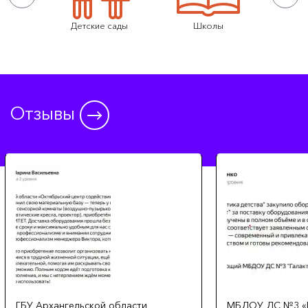
тарелых
Детские сады
Школы
Центры 
Отзывы
ГБУ Архангельской области
МБДОУ ДС №3 «Г