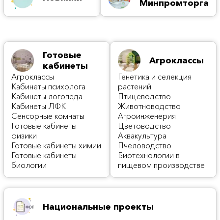
Минпромторга
Готовые
Агроклассы
кабинеты
Агроклассы
Генетика и селекция
Кабинеты психолога
растений
Кабинеты логопеда
Птицеводство
Кабинеты ЛФК
Животноводство
Сенсорные комнаты
Агроинженерия
Готовые кабинеты
Цветоводство
физики
Аквакультура
Готовые кабинеты химии
Пчеловодство
Готовые кабинеты
Биотехнологии в
биологии
пищевом производстве
Национальные проекты