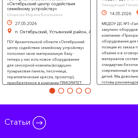
«Октябрьский центр содействия
Заведующий Натал
семейному устройству»
14.05.2026
Шпынова Марина Васильевна
27.05.2026
МБДОУ ДС №3 «Гала
закупило оборудов
п. Октябрьский, Устьянский район, Архангельская область
компанию «Приорит
оборудования для 
ГБУ Архангельской области «Октябрьский
позиции из заказа 
центр содействия семейному устройству»
объёме и в оговор
пополнил свою материальную базу -
материалов соотве
теперь у нас есть новое оборудование
стандартам безопас
для сенсорной комнаты (воздушно-
современный и при
пузырьковая панель, песочница,
детей. Мы довольн
терапевтические кресла, проектор),
готовы рекомендов
приобретённое в компании ПРИОРИТЕТ.
поставщика. С ува
Доставка оборудования прошла
МБДОУ ДС №3 «Галак
безупречно, в точно оговоренные сроки
Червенко.
и максимально удобным для нас
способом, что свидетельствует о
профессионализме и внимании
сотрудников компании. Хотим отметить
Статьи
профессионализм менеджера Виктора,
который работал с нами. Мы уверены, что
это приобретение позволит организовать