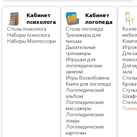
Кабинет
Кабинет
психолога
логопеда
Столы психолога
Cтолы логопеда
Колле
Наборы психолога
Тренажеры для
мебел
Наборы Монтессори
письма
Компл
Дыхательные
Игров
тренажеры
Для к
Игрушки для
психо
логопедических
Для м
занятий
зала
Игры Воскобовича
Стол
Книги для логопеда
Крова
Логопедический
Стуль
альбом
Шкафч
Логопедические
Стелл
массажеры
Показ
Логопедические
зонды
Логопедические
карточки