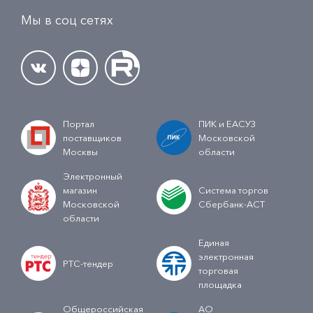
Мы в соц сетях
Портал
ПИК и ЕАСУЗ
поставщиков
Московской
Москвы
области
Электронный
магазин
Система торгов
Московской
Сбербанк-АСТ
области
Единая
электронная
РТС-тендер
торговая
площадка
Общероссийская
АО