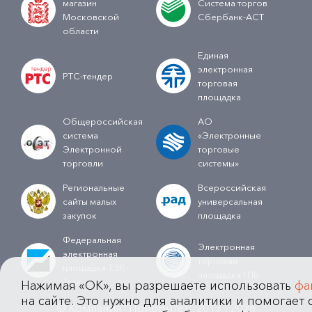
магазин
Система торгов
Московской
Сбербанк-АСТ
области
Единая
электронная
РТС-тендер
торговая
площадка
Общероссийская
АО
система
«Электронные
Электронной
торговые
торговли
системы»
Региональные
Всероссийская
сайты малых
универсальная
закупок
площадка
Федеральная
Электронная
электронная
торговая
площадка ТЭК-
площадка ГПБ
Торг
Нажимая «OK», вы разрешаете использовать
фа
на сайте. Это нужно для аналитики и помогает с
© Компания "Приоритет" 2013 - 2026