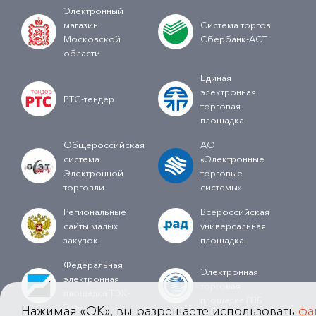
Электронный
магазин
Система торгов
Московской
Сбербанк-АСТ
области
Единая
электронная
РТС-тендер
торговая
площадка
Общероссийская
АО
система
«Электронные
Электронной
торговые
торговли
системы»
Региональные
Всероссийская
сайты малых
универсальная
закупок
площадка
Федеральная
Электронная
электронная
торговая
площадка ТЭК-
площадка ГПБ
Торг
Нажимая «OK», вы разрешаете использовать
фа