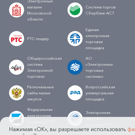
Электронный
магазин
Система торгов
Московской
Сбербанк-АСТ
области
Единая
электронная
РТС-тендер
торговая
площадка
Общероссийская
АО
система
«Электронные
Электронной
торговые
торговли
системы»
Региональные
Всероссийская
сайты малых
универсальная
закупок
площадка
Федеральная
Электронная
электронная
торговая
площадка ТЭК-
площадка ГПБ
Торг
Нажимая «OK», вы разрешаете использовать
фа