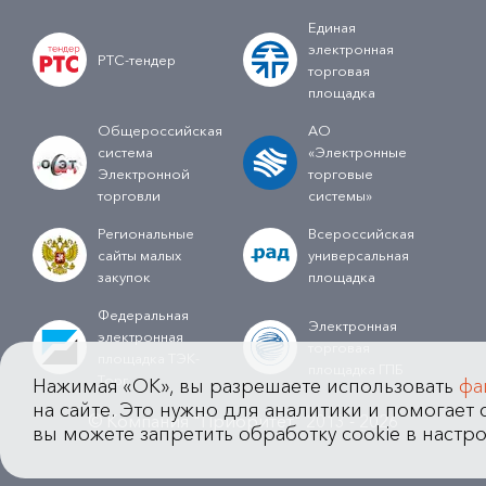
Единая
электронная
РТС-тендер
торговая
площадка
Общероссийская
АО
система
«Электронные
Электронной
торговые
торговли
системы»
Региональные
Всероссийская
сайты малых
универсальная
закупок
площадка
Федеральная
Электронная
электронная
торговая
площадка ТЭК-
площадка ГПБ
Торг
Нажимая «OK», вы разрешаете использовать
фа
на сайте. Это нужно для аналитики и помогает с
© Компания "Приоритет" 2013 - 2026
вы можете запретить обработку cookie в настро