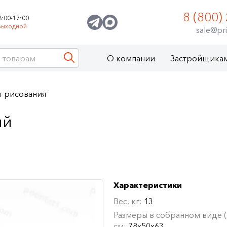
8 (800)
8:00-17:00
Выходной
sale@pri
О компании
Застройщика
т рисования
ый
Характеристики
Вес, кг:
13
Размеры в собранном виде (Д
см:
78х50х63