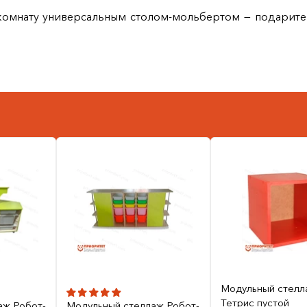
комнату универсальным столом‑мольбертом — подарите
Модульный стелл
Тетрис пустой
аж Робот-
Модульный стеллаж Робот-