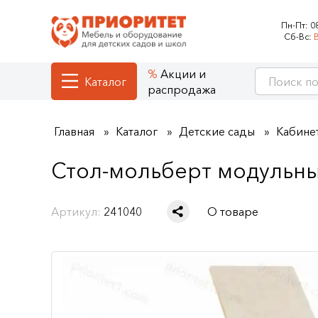
Пн-Пт:
0
Сб-Вс:
Акции и
Каталог
распродажа
Главная
Каталог
Детские сады
Кабине
Стол-мольберт модульн
Артикул:
241040
О товаре