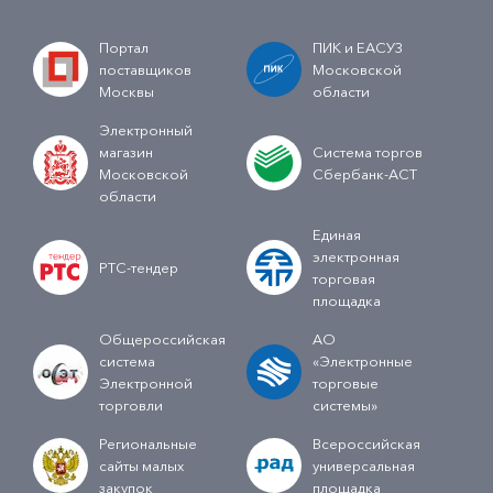
Портал
ПИК и ЕАСУЗ
поставщиков
Московской
Москвы
области
Электронный
магазин
Система торгов
Московской
Сбербанк-АСТ
области
Единая
электронная
РТС-тендер
торговая
площадка
Общероссийская
АО
система
«Электронные
Электронной
торговые
торговли
системы»
Региональные
Всероссийская
сайты малых
универсальная
закупок
площадка