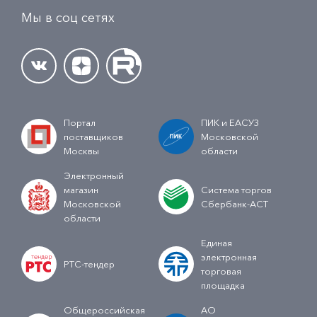
Мы в соц сетях
Портал
ПИК и ЕАСУЗ
поставщиков
Московской
Москвы
области
Электронный
магазин
Система торгов
Московской
Сбербанк-АСТ
области
Единая
электронная
РТС-тендер
торговая
площадка
Общероссийская
АО