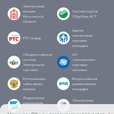
Электронный
магазин
Система торгов
Московской
Сбербанк-АСТ
области
Единая
электронная
РТС-тендер
торговая
площадка
Общероссийская
АО
система
«Электронные
Электронной
торговые
торговли
системы»
Региональные
Всероссийская
сайты малых
универсальная
закупок
площадка
Федеральная
Электронная
электронная
торговая
площадка ТЭК-
площадка ГПБ
Торг