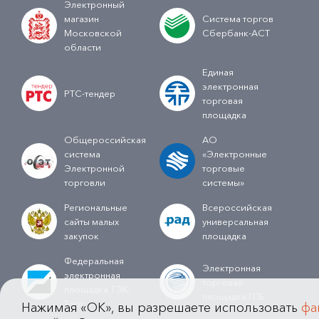
Электронный
магазин
Система торгов
Московской
Сбербанк-АСТ
области
Единая
электронная
РТС-тендер
торговая
площадка
Общероссийская
АО
система
«Электронные
Электронной
торговые
торговли
системы»
Региональные
Всероссийская
сайты малых
универсальная
закупок
площадка
Федеральная
Электронная
электронная
торговая
площадка ТЭК-
площадка ГПБ
Торг
Нажимая «OK», вы разрешаете использовать
фа