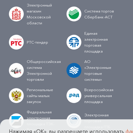
Электронный
магазин
Система торгов
Московской
Сбербанк-АСТ
области
Единая
электронная
РТС-тендер
торговая
площадка
Общероссийская
АО
система
«Электронные
Электронной
торговые
торговли
системы»
Региональные
Всероссийская
сайты малых
универсальная
закупок
площадка
Федеральная
Электронная
электронная
торговая
площадка ТЭК-
площадка ГПБ
Торг
Нажимая «OK», вы разрешаете использовать
фа