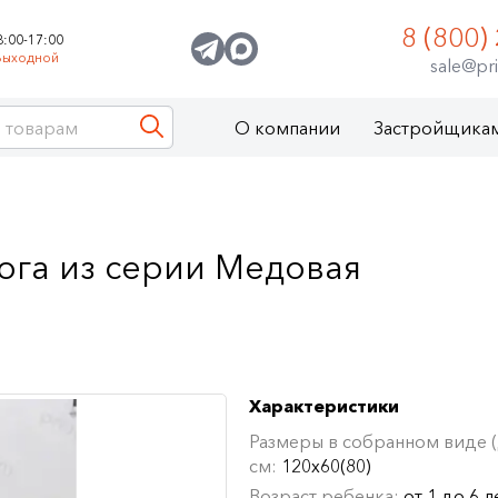
8 (800)
8:00-17:00
Выходной
sale@pri
О компании
Застройщика
ога из серии Медовая
Характеристики
Размеры в собранном виде (Д
см:
120х60(80)
Возраст ребенка:
от 1 до 6 л