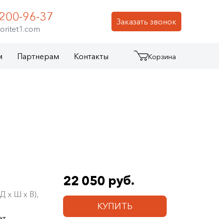
 200-96-37
Заказать звонок
oritet1.com
м
Партнерам
Контакты
Корзина
22 050 руб.
 х Ш х В),
КУПИТЬ
ет