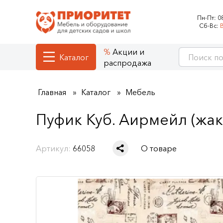
Пн-Пт:
0
Сб-Вс:
Акции и
Каталог
распродажа
Главная
Каталог
Мебель
Пуфик Куб. Аирмейл (жак
Артикул:
66058
О товаре