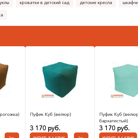
уклы
кроватки в детский сад
детские кресла
шкафчи
ка
рогожка)
Пуфик Куб (велюр)
Пуфик Куб (велюр
бархатистый)
3 170 руб.
3 170 руб.