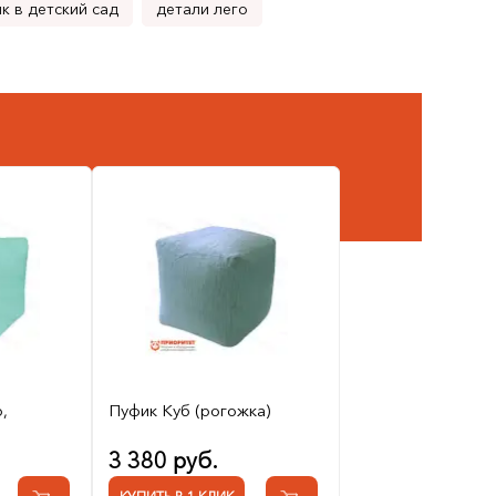
к в детский сад
детали лего
,
Пуфик Куб (рогожка)
3 380 руб.