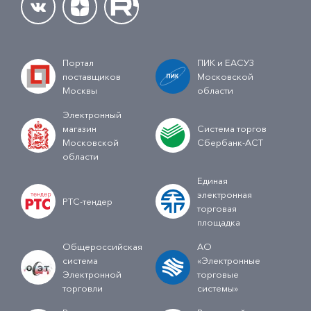
Портал
ПИК и ЕАСУЗ
поставщиков
Московской
Москвы
области
Электронный
магазин
Система торгов
Московской
Сбербанк-АСТ
области
Единая
электронная
РТС-тендер
торговая
площадка
Общероссийская
АО
система
«Электронные
Электронной
торговые
торговли
системы»