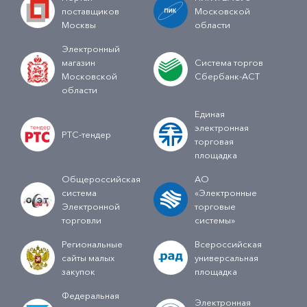
поставщиков
Московской
Москвы
области
Электронный
магазин
Система торгов
Московской
Сбербанк-АСТ
области
Единая
электронная
РТС-тендер
торговая
площадка
Общероссийская
АО
система
«Электронные
Электронной
торговые
торговли
системы»
Региональные
Всероссийская
сайты малых
универсальная
закупок
площадка
Федеральная
Электронная