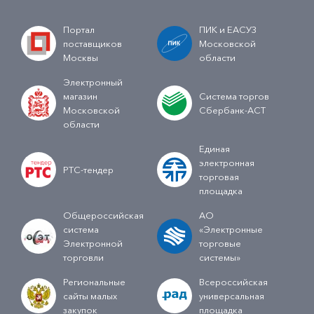
Портал
ПИК и ЕАСУЗ
поставщиков
Московской
Москвы
области
Электронный
магазин
Система торгов
Московской
Сбербанк-АСТ
области
Единая
электронная
РТС-тендер
торговая
площадка
Общероссийская
АО
система
«Электронные
Электронной
торговые
торговли
системы»
Региональные
Всероссийская
сайты малых
универсальная
закупок
площадка