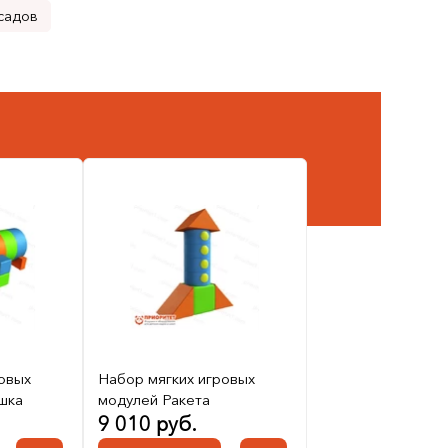
 садов
овых
Набор мягких игровых
шка
модулей Ракета
9 010 руб.