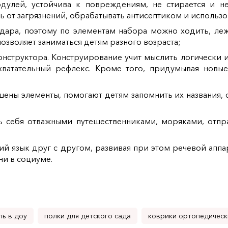
дулей, устойчива к повреждениям, не стирается и н
ь от загрязнений, обрабатывать антисептиком и использо
дара, поэтому по элементам набора можно ходить, леж
озволяет заниматься детям разного возраста;
нструктора. Конструирование учит мыслить логически и
атательный рефлекс. Кроме того, придумывая новы
шены элементы, помогают детям запомнить их названия, 
ть себя отважными путешественниками, моряками, отпр
щий язык друг с другом, развивая при этом речевой апп
ни в социуме.
ь в доу
полки для детского сада
коврики ортопедическ