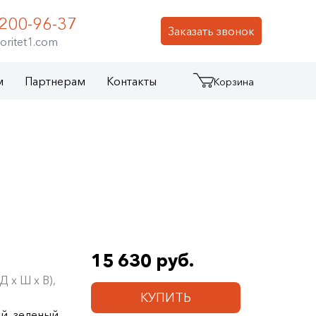
 200-96-37
Заказать звонок
oritet1.com
м
Партнерам
Контакты
Корзина
15 630 руб.
 х Ш х В),
КУПИТЬ
й, зеленый