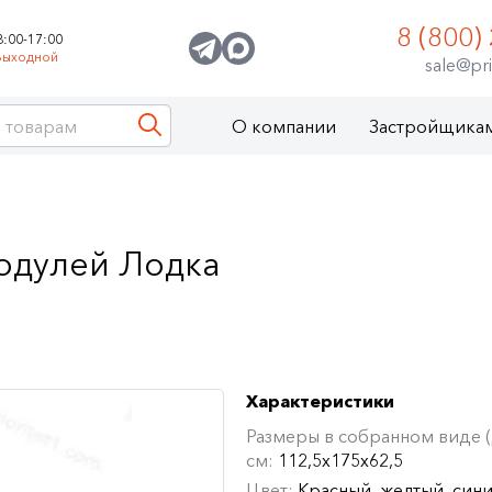
8 (800)
8:00-17:00
Выходной
sale@pri
О компании
Застройщика
одулей Лодка
Характеристики
Размеры в собранном виде (Д
см:
112,5х175х62,5
Цвет:
Красный, желтый, сини