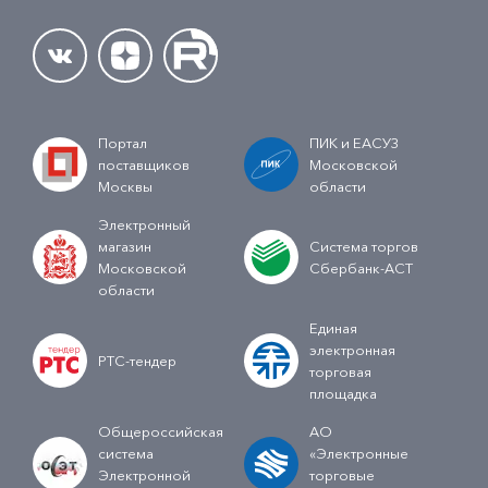
Портал
ПИК и ЕАСУЗ
поставщиков
Московской
Москвы
области
Электронный
магазин
Система торгов
Московской
Сбербанк-АСТ
области
Единая
электронная
РТС-тендер
торговая
площадка
Общероссийская
АО
система
«Электронные
Электронной
торговые