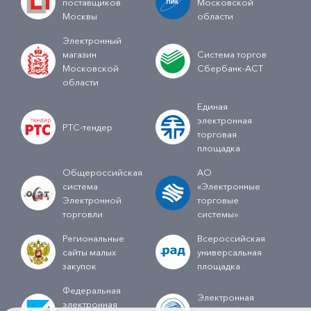
поставщиков
Московской
Москвы
области
Электронный
магазин
Система торгов
Московской
Сбербанк-АСТ
области
Единая
электронная
РТС-тендер
торговая
площадка
Общероссийская
АО
система
«Электронные
Электронной
торговые
торговли
системы»
Региональные
Всероссийская
сайты малых
универсальная
закупок
площадка
Федеральная
Электронная
электронная