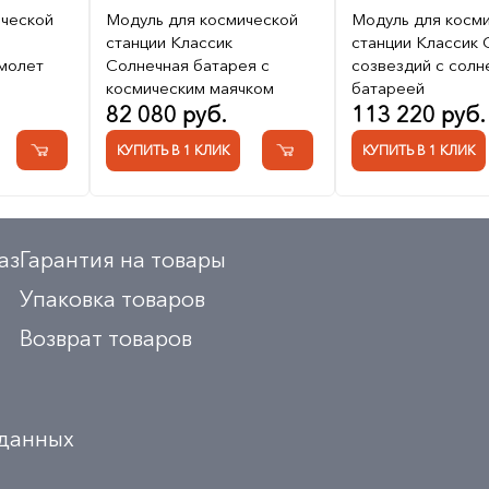
ической
Модуль для космической
Модуль для косм
станции Классик
станции Классик 
молет
Солнечная батарея с
созвездий с солн
космическим маячком
батареей
82 080 руб.
113 220 руб.
КУПИТЬ В 1 КЛИК
КУПИТЬ В 1 КЛИК
аз
Гарантия на товары
Упаковка товаров
Возврат товаров
 данных