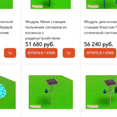
ической
Модуль Мини станция
Модуль для косм
 Первый
получения сигналов из
станции Классик 
утник
космоса с
солнечной систе
радиоустройством
51 680 руб.
56 240 руб.
КУПИТЬ В 1 КЛИК
КУПИТЬ В 1 КЛИК