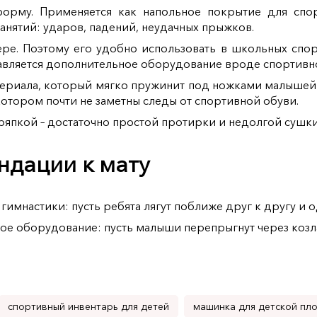
орму. Применяется как напольное покрытие для спор
занятий: ударов, падений, неудачных прыжков.
ре. Поэтому его удобно использовать в школьных спор
авляется дополнительное оборудование вроде спортивно
атериала, который мягко пружинит под ножками малышей
отором почти не заметны следы от спортивной обуви.
ряпкой – достаточно простой протирки и недолгой сушки
дации к мату
 гимнастики: пусть ребята лягут поближе друг к другу и
ное оборудование: пусть малыши перепрыгнут через козл
спортивный инвентарь для детей
машинка для детской пл