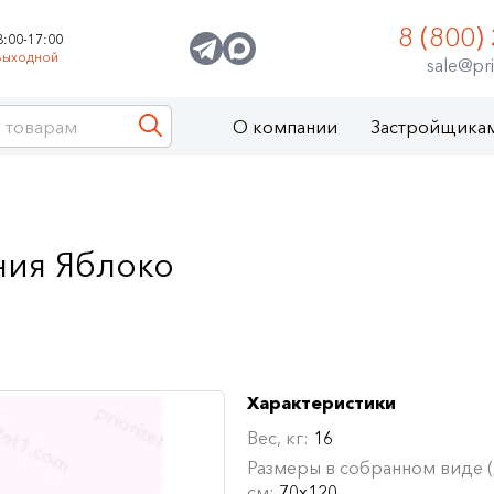
8 (800)
8:00-17:00
Выходной
sale@pri
О компании
Застройщика
ния Яблоко
Характеристики
Вес, кг:
16
Размеры в собранном виде (Д
см:
70х120