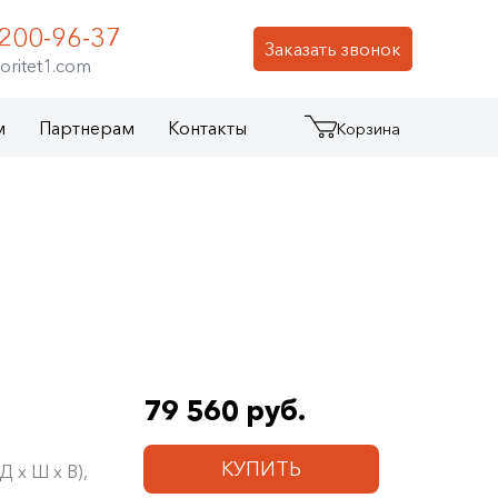
 200-96-37
Заказать звонок
oritet1.com
м
Партнерам
Контакты
Корзина
79 560 руб.
КУПИТЬ
 х Ш х В),