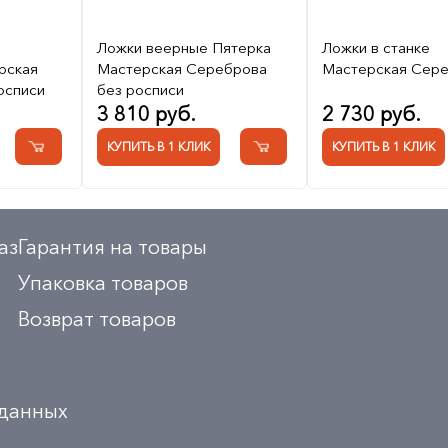
Ложки веерные Пятерка
Ложки в станке
рская
Мастерская Сереброва
Мастерская Сер
осписи
без росписи
3 810 руб.
2 730 руб.
КУПИТЬ В 1 КЛИК
КУПИТЬ В 1 КЛИК
аз
Гарантия на товары
Упаковка товаров
Возврат товаров
 данных