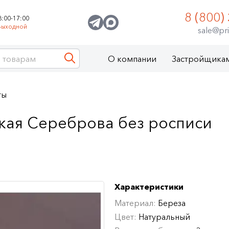
8 (800)
8:00-17:00
Выходной
sale@pri
О компании
Застройщика
ты
кая Сереброва без росписи
Характеристики
Материал:
Береза
Цвет:
Натуральный