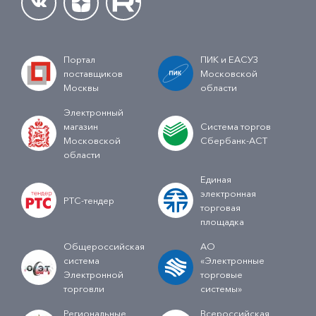
Портал
ПИК и ЕАСУЗ
поставщиков
Московской
Москвы
области
Электронный
магазин
Система торгов
Московской
Сбербанк-АСТ
области
Единая
электронная
РТС-тендер
торговая
площадка
Общероссийская
АО
система
«Электронные
Электронной
торговые
торговли
системы»
Региональные
Всероссийская