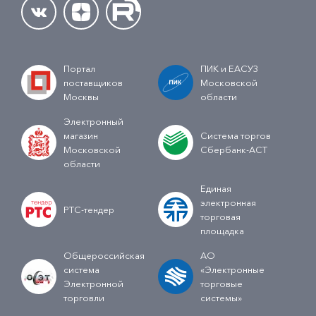
Портал
ПИК и ЕАСУЗ
поставщиков
Московской
Москвы
области
Электронный
магазин
Система торгов
Московской
Сбербанк-АСТ
области
Единая
электронная
РТС-тендер
торговая
площадка
Общероссийская
АО
система
«Электронные
Электронной
торговые
торговли
системы»