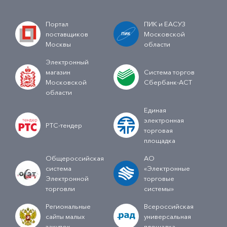
Портал
ПИК и ЕАСУЗ
поставщиков
Московской
Москвы
области
Электронный
магазин
Система торгов
Московской
Сбербанк-АСТ
области
Единая
электронная
РТС-тендер
торговая
площадка
Общероссийская
АО
система
«Электронные
Электронной
торговые
торговли
системы»
Региональные
Всероссийская
сайты малых
универсальная
закупок
площадка