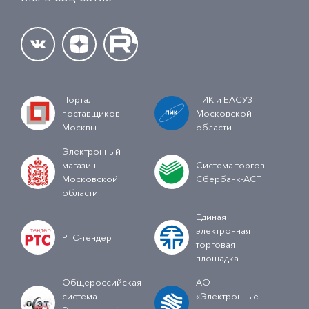
Портал
ПИК и ЕАСУЗ
поставщиков
Московской
Москвы
области
Электронный
магазин
Система торгов
Московской
Сбербанк-АСТ
области
Единая
электронная
РТС-тендер
торговая
площадка
Общероссийская
АО
система
«Электронные