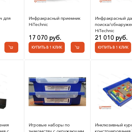
ч для
Инфракрасный приемник
Инфракрасный да
HiTechnic
поиска/обнаруже
HiTechnic
17 070 руб.
21 010 руб.
КУПИТЬ В 1 КЛИК
КУПИТЬ В 1 КЛИК
ения
Игровые наборы по
Инклюзивный кур
ия с
знакомству с окружающим
конструирования 