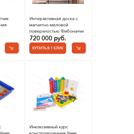
тчик
Интерактивная доска с
ния
магнитно-меловой
поверхностью Фибоначчи
720 000 руб.
КУПИТЬ В 1 КЛИК
с
Инклюзивный курс
Учим
конструирования Учим