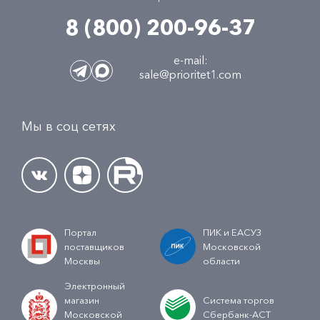
8 (800) 200-96-37
e-mail:
sale@prioritet1.com
Мы в соц сетях
Портал
ПИК и ЕАСУЗ
поставщиков
Московской
Москвы
области
Электронный
магазин
Система торгов
Московской
Сбербанк-АСТ