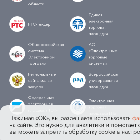
области
Единая
электронная
РТС-тендер
торговая
площадка
Общероссийская
АО
система
«Электронные
Электронной
торговые
торговли
системы»
Региональные
Всероссийская
сайты малых
универсальная
закупок
площадка
Федеральная
Электронная
электронная
торговая
площадка ТЭК-
площадка ГПБ
Торг
Нажимая «OK», вы разрешаете использовать
фа
на сайте. Это нужно для аналитики и помогает с
© Компания "Приоритет" 2013 - 2026
вы можете запретить обработку cookie в настро