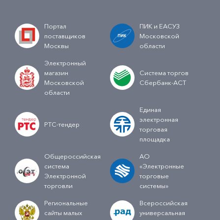
Портал
ПИК и ЕАСУЗ
поставщиков
Московской
Москвы
области
Электронный
магазин
Система торгов
Московской
Сбербанк-АСТ
области
Единая
электронная
РТС-тендер
торговая
площадка
Общероссийская
АО
система
«Электронные
Электронной
торговые
торговли
системы»
Региональные
Всероссийская
сайты малых
универсальная