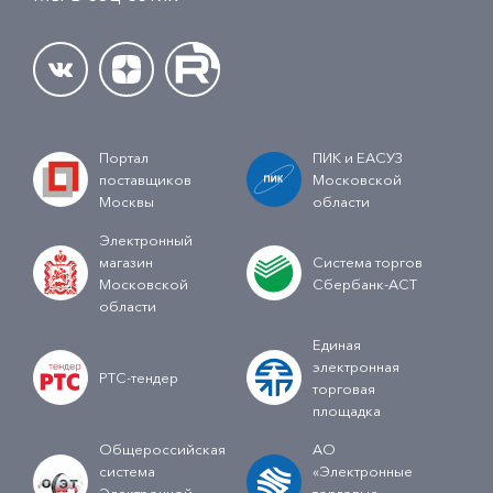
Портал
ПИК и ЕАСУЗ
поставщиков
Московской
Москвы
области
Электронный
магазин
Система торгов
Московской
Сбербанк-АСТ
области
Единая
электронная
РТС-тендер
торговая
площадка
Общероссийская
АО
система
«Электронные