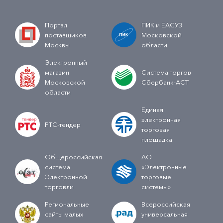
Портал
ПИК и ЕАСУЗ
поставщиков
Московской
Москвы
области
Электронный
магазин
Система торгов
Московской
Сбербанк-АСТ
области
Единая
электронная
РТС-тендер
торговая
площадка
Общероссийская
АО
система
«Электронные
Электронной
торговые
торговли
системы»
Региональные
Всероссийская
сайты малых
универсальная