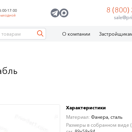
8 (800)
8:00-17:00
Выходной
sale@pri
О компании
Застройщика
абль
Характеристики
Материал:
Фанера, сталь
Размеры в собранном виде (Д
см:
89х58х94