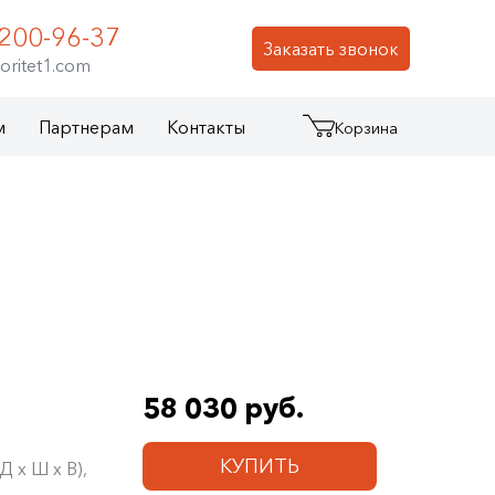
 200-96-37
Заказать звонок
oritet1.com
м
Партнерам
Контакты
Корзина
58 030 руб.
КУПИТЬ
 х Ш х В),