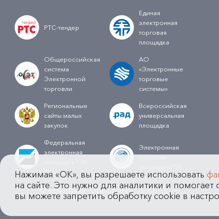
Единая
электронная
РТС-тендер
торговая
площадка
Общероссийская
АО
система
«Электронные
Электронной
торговые
торговли
системы»
Региональные
Всероссийская
сайты малых
универсальная
закупок
площадка
Федеральная
Электронная
электронная
торговая
площадка ТЭК-
площадка ГПБ
Торг
Нажимая «OK», вы разрешаете использовать
фа
на сайте. Это нужно для аналитики и помогает с
© Компания "Приоритет" 2013 - 2026
вы можете запретить обработку cookie в настро