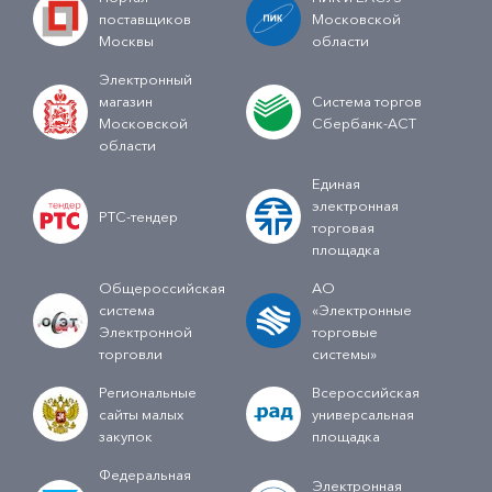
поставщиков
Московской
Москвы
области
Электронный
магазин
Система торгов
Московской
Сбербанк-АСТ
области
Единая
электронная
РТС-тендер
торговая
площадка
Общероссийская
АО
система
«Электронные
Электронной
торговые
торговли
системы»
Региональные
Всероссийская
сайты малых
универсальная
закупок
площадка
Федеральная
Электронная