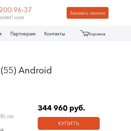
 200-96-37
Заказать звонок
oritet1.com
м
Партнерам
Контакты
Корзина
55) Android
344 960 руб.
В), см:
КУПИТЬ
ый