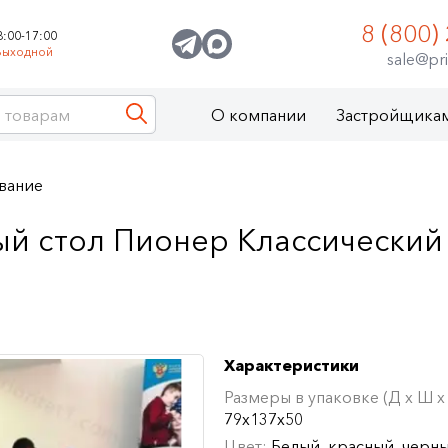
8 (800)
8:00-17:00
Выходной
sale@pri
О компании
Застройщика
вание
й стол Пионер Классический (
Характеристики
Размеры в упаковке (Д х Ш х 
79х137х50
Цвет:
Белый, красный, черн