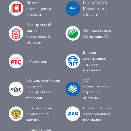
Портал
ПИК и ЕАСУЗ
поставщиков
Московской
Москвы
области
Электронный
магазин
Система торгов
Московской
Сбербанк-АСТ
области
Единая
электронная
РТС-тендер
торговая
площадка
Общероссийская
АО
система
«Электронные
Электронной
торговые
торговли
системы»
Региональные
Всероссийская
сайты малых
универсальная
закупок
площадка
Федеральная