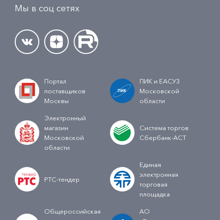
Мы в соц сетях
Портал
ПИК и ЕАСУЗ
поставщиков
Московской
Москвы
области
Электронный
магазин
Система торгов
Московской
Сбербанк-АСТ
области
Единая
электронная
РТС-тендер
торговая
площадка
Общероссийская
АО