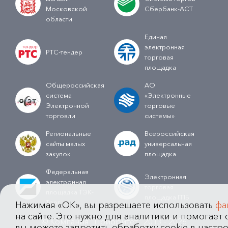
Московской
Сбербанк-АСТ
области
Единая
электронная
РТС-тендер
торговая
площадка
Общероссийская
АО
система
«Электронные
Электронной
торговые
торговли
системы»
Региональные
Всероссийская
сайты малых
универсальная
закупок
площадка
Федеральная
Электронная
электронная
торговая
площадка ТЭК-
площадка ГПБ
Торг
Нажимая «OK», вы разрешаете использовать
фа
на сайте. Это нужно для аналитики и помогает с
© Компания "Приоритет" 2013 - 2026
вы можете запретить обработку cookie в настро