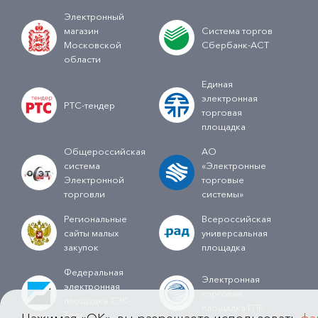
Электронный
магазин
Система торгов
Московской
Сбербанк-АСТ
области
Единая
электронная
РТС-тендер
торговая
площадка
Общероссийская
АО
система
«Электронные
Электронной
торговые
торговли
системы»
Региональные
Всероссийская
сайты малых
универсальная
закупок
площадка
Федеральная
Электронная
электронная
торговая
площадка ТЭК-
площадка ГПБ
Торг